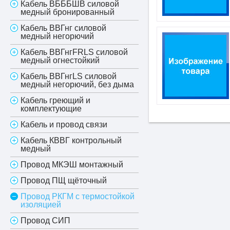
Кабель ВБББШВ силовой
медный бронированный
Кабель ВВГнг силовой
медный негорючий
Кабель ВВГнгFRLS силовой
медный огнестойкий
Кабель ВВГнгLS силовой
медный негорючий, без дыма
Кабель греющий и
комплектующие
Кабель и провод связи
Кабель КВВГ контрольный
медный
Провод МКЭШ монтажный
Провод ПЩ щёточный
Провод РКГМ с термостойкой
изоляцией
Провод СИП