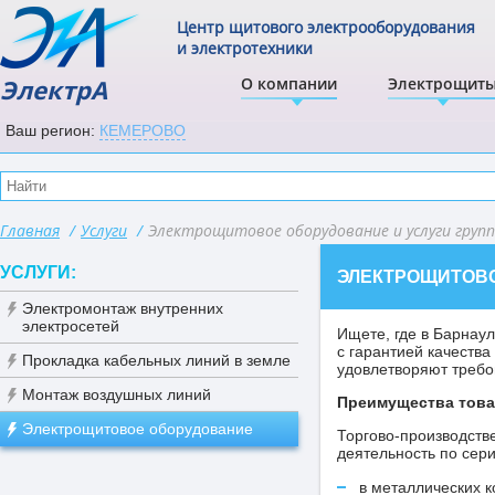
Центр щитового электрооборудования
и электротехники
ЭлектрА
О компании
Электрощит
Ваш регион:
КЕМЕРОВО
Главная
/
Услуги
/
Электрощитовое оборудование и услуги груп
УСЛУГИ:
ЭЛЕКТРОЩИТОВО
Электромонтаж внутренних
электросетей
Ищете, где в Барнау
с гарантией качеств
Прокладка кабельных линий в земле
удовлетворяют треб
Монтаж воздушных линий
Преимущества това
Электрощитовое оборудование
Торгово-производств
деятельность по сер
в металлических к