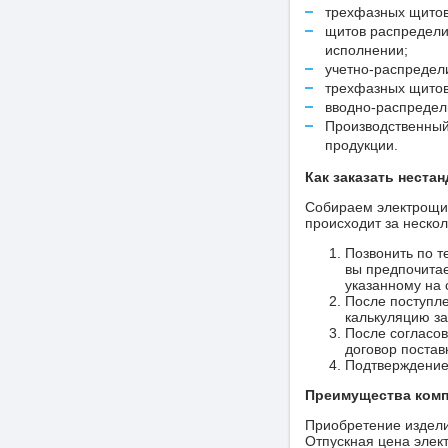
трехфазных щитов
щитов распредели
исполнении;
учетно-распредел
трехфазных щитов
вводно-распредел
Производственный
продукции.
Как заказать неста
Собираем электрощит
происходит за нескол
Позвонить по т
вы предпочитае
указанному на 
После поступле
калькуляцию за
После согласов
договор постав
Подтверждение
Преимущества компа
Приобретение издели
Отпускная цена элек