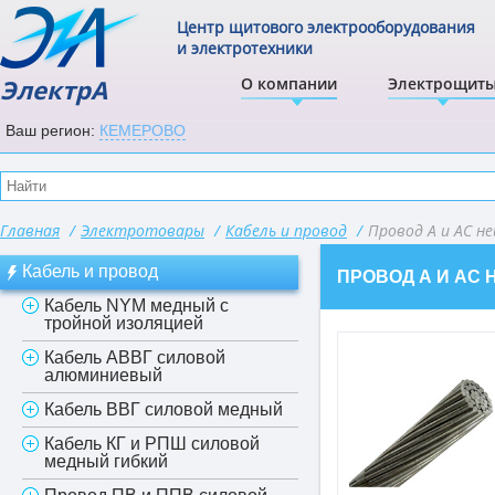
Центр щитового электрооборудования
и электротехники
ЭлектрА
О компании
Электрощит
Ваш регион:
КЕМЕРОВО
Главная
/
Электротовары
/
Кабель и провод
/
Провод А и АС н
Кабель и провод
ПРОВОД А И АС
Кабель NYM медный с
тройной изоляцией
Кабель АВВГ силовой
алюминиевый
Кабель ВВГ силовой медный
Кабель КГ и РПШ силовой
медный гибкий