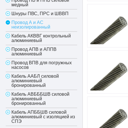
Провод ПВ и ППВ силовой
медный
Шнуры ПВС, ПРС и ШВВП
Провод А и АС
неизолированный
Кабель АКВВГ контрольный
алюминиевый
Провод АПВ и АППВ
алюминиевый
Провод ВПВ для погружных
насосов
Кабель ААБЛ силовой
алюминиевый
бронированный
Кабель АВБББШВ силовой
алюминиевый
бронированный
Кабель АПББШВ силовой
алюминиевый с изоляцией из
СПЭ