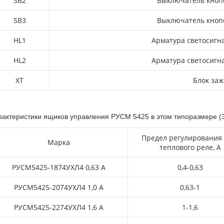
SB2
Выключатель кноп
SB3
Выключатель
кноп
HL1
Арматура светосигн
HL2
Арматура светосигн
XT
Блок за
рактеристики ящиков управления РУСМ 5425 в этом типоразмере (
Предел регулирования 
Марка
теплового реле, А
РУСМ5425-1874УХЛ4 0,63 А
0,4-0,63
РУСМ5425-2074УХЛ4 1,0 А
0,63-1
РУСМ5425-2274УХЛ4 1,6 А
1-1,6