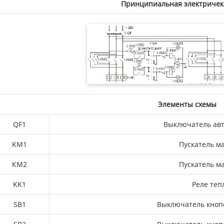
Принципиальная электричек
Элементы схемы
QF1
Выключатель ав
KM1
Пускатель м
КМ2
Пускатель м
KK1
Реле теп
SB1
Выключатель
кноп