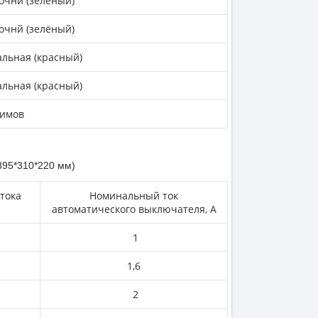
очнй (зелёный)
очнй (зелёный)
альная
(красный)
альная
(красный)
жимов
395*310*220 мм)
тока
Номинальный ток
автоматического выключателя, А
1
1,6
2