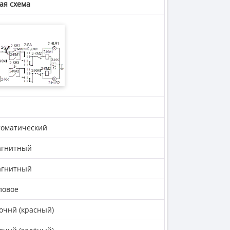
ая схема
томатический
агнитный
агнитный
ловое
очнй (красный)